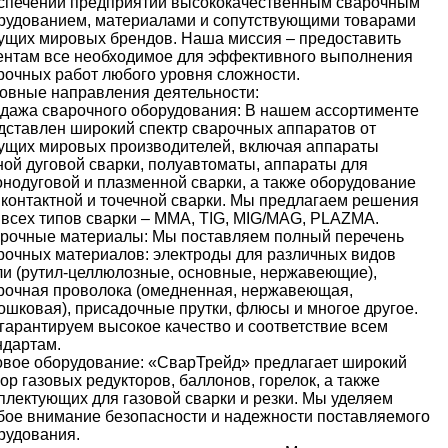
спечении предприятий высококачественным сварочным
рудованием, материалами и сопутствующими товарами
ущих мировых брендов. Наша миссия – предоставить
ентам все необходимое для эффективного выполнения
рочных работ любого уровня сложности.
овные направления деятельности:
дажа сварочного оборудования: В нашем ассортименте
дставлен широкий спектр сварочных аппаратов от
ущих мировых производителей, включая аппараты
ной дуговой сварки, полуавтоматы, аппараты для
онодуговой и плазменной сварки, а также оборудование
 контактной и точечной сварки. Мы предлагаем решения
 всех типов сварки – MMA, TIG, MIG/MAG, PLAZMA.
рочные материалы: Мы поставляем полный перечень
рочных материалов: электроды для различных видов
ли (рутил-целлюлозные, основные, нержавеющие),
рочная проволока (омедненная, нержавеющая,
ошковая), присадочные прутки, флюсы и многое другое.
гарантируем высокое качество и соответствие всем
ндартам.
овое оборудование: «СварТрейд» предлагает широкий
ор газовых редукторов, баллонов, горелок, а также
плектующих для газовой сварки и резки. Мы уделяем
бое внимание безопасности и надежности поставляемого
рудования.